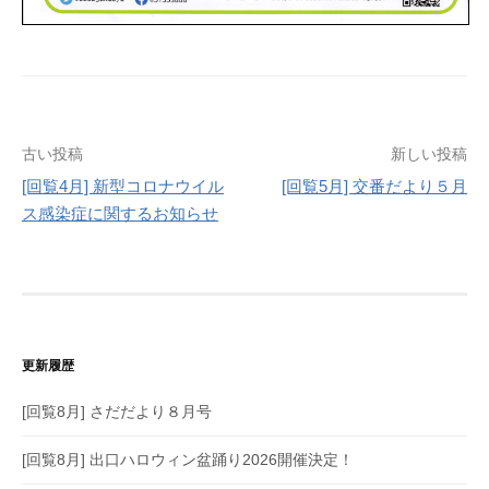
投
古い投稿
新しい投稿
[回覧4月] 新型コロナウイル
[回覧5月] 交番だより５月
稿
ス感染症に関するお知らせ
ナ
ビ
ゲ
ー
更新履歴
シ
[回覧8月] さだだより８月号
ョ
[回覧8月] 出口ハロウィン盆踊り2026開催決定！
ン