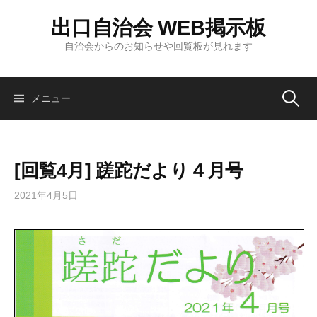
コ
出口自治会 WEB掲示板
ン
テ
自治会からのお知らせや回覧板が見れます
ン
ツ
へ
検
メニュー
ス
キ
索:
ッ
[回覧4月] 蹉跎だより４月号
プ
2021年4月5日