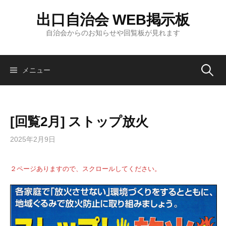
コ
出口自治会 WEB掲示板
ン
テ
自治会からのお知らせや回覧板が見れます
ン
ツ
へ
検
メニュー
ス
キ
索:
ッ
[回覧2月] ストップ放火
プ
2025年2月9日
２ページありますので、スクロールしてください。