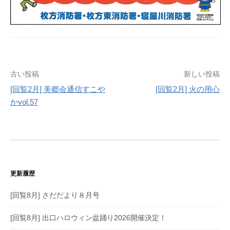
投
古い投稿
新しい投稿
[回覧2月] 美郷会通信すこや
[回覧2月] 火の用心
稿
かvol.57
ナ
ビ
ゲ
ー
更新履歴
シ
[回覧8月] さだだより８月号
ョ
[回覧8月] 出口ハロウィン盆踊り2026開催決定！
ン