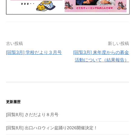
投
古い投稿
新しい投稿
[回覧3月] 学校だより３月号
[回覧3月] 来年度からの募金
稿
活動について（結果報告）
ナ
ビ
ゲ
ー
更新履歴
シ
[回覧8月] さだだより８月号
ョ
[回覧8月] 出口ハロウィン盆踊り2026開催決定！
ン