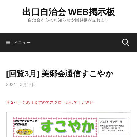
コ
出口自治会 WEB掲示板
ン
テ
自治会からのお知らせや回覧板が見れます
ン
ツ
へ
検
メニュー
ス
キ
索:
ッ
[回覧3月] 美郷会通信すこやか
プ
2024年3月12日
※２ページありますのでスクロールしてください