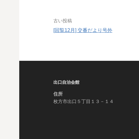
投
古い投稿
[回覧12月] 交番だより号外
稿
ナ
ビ
ゲ
ー
出口自治会館
住所
シ
枚方市出口５丁目１３－１４
ョ
ン