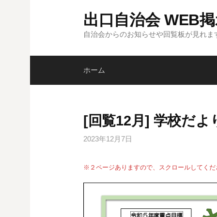
コ
出口自治会 WEB
ン
テ
自治会からのお知らせや回覧板が見れま
ン
ツ
ホーム
へ
ス
キ
ッ
[回覧12月] 学校だ
プ
2023年12月7日
※２ページありますので、スクロールしてくだ