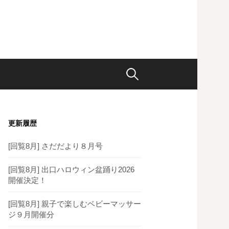
検
索:
更新履歴
[回覧8月] さだだより８月号
[回覧8月] 出口ハロウィン盆踊り2026
開催決定！
[回覧8月] 親子で楽しむベビーマッサー
ジ９月開催分