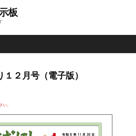
掲示板
す
より１２月号（電子版）
さい。