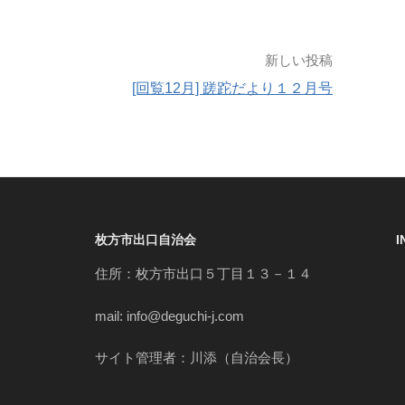
新しい投稿
[回覧12月] 蹉跎だより１２月号
枚方市出口自治会
住所：枚方市出口５丁目１３－１４
mail: info@deguchi-j.com
サイト管理者：川添（自治会長）