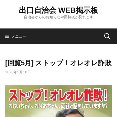
コ
出口自治会 WEB掲示板
ン
テ
自治会からのお知らせや回覧板が見れます
ン
ツ
へ
検
メニュー
ス
キ
索:
ッ
[回覧5月] ストップ！オレオレ詐欺
プ
2020年5月10日