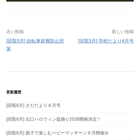
投
古い投稿
新しい投稿
[回覧5月] 自転車盗難防止対
[回覧5月] 学校だより4月号
稿
策
ナ
ビ
ゲ
ー
更新履歴
シ
[回覧8月] さだだより８月号
ョ
[回覧8月] 出口ハロウィン盆踊り2026開催決定！
ン
[回覧8月] 親子で楽しむベビーマッサージ９月開催分